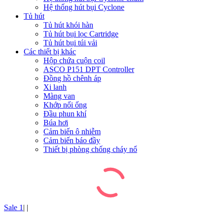
Hệ thống hút bụi Cyclone
Tủ hút
Tủ hút khói hàn
Tủ hút bụi lọc Cartridge
Tủ hút bụi túi vải
Các thiết bị khác
Hộp chứa cuộn coil
ASCO P151 DPT Controller
Đồng hồ chênh áp
Xi lanh
Màng van
Khớp nối ống
Đầu phun khí
Búa hơi
Cảm biến ô nhiễm
Cảm biến báo đầy
Thiết bị phòng chống cháy nổ
Sale 1
|
|