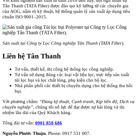
Với kinh nghiệm sản xuất từ năm 2010 đến nay, đội ngũ nhân sự
Tân Thanh (TATA Filter) được đào tạo kỹ lưỡng từ các chuyên gia
của AOG, nắm rõ kỹ thuật, hệ thống quản lý sản xuất áp dụng tiêu
chuẩn ISO 9001–2015.
Sản xuất tại Công ty Lọc Công nghiệp Tân Thanh (TATA Filter).
Liên hệ Tân Thanh
Tư vấn, thiết kế, thi công hệ thống lọc công nghiệp.
Tư vấn sử dụng đúng các loại vật liệu lọc, trực tiếp sản xuất
túi lọc bụi và lọc chất lỏng, phụ kiện cho bộ lọc.
Nhà phân phối các thiết bị chuyên dụng cho hệ thống thu hồi
bụi.
Với phương châm:
“Đúng kỹ thuật, Cạnh tranh, Kịp tiến độ, Dịch vụ
chuyên nghiệp”
, chúng tôi nỗ lực để đạt được sự hài lòng và tín
nhiệm lâu dài của Quý Khách hàng.
Tổng đài tư vấn:
0901 858 686
Nguyễn Phước Thuận
. Phone: 0917 531 007.