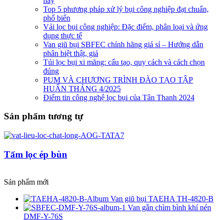
nay
Top 5 phương pháp xử lý bụi công nghiệp đạt chuẩn,
phổ biến
Vải lọc bụi công nghiệp: Đặc điểm, phân loại và ứng
dụng thực tế
Van giũ bụi SBFEC chính hãng giá sỉ – Hướng dẫn
phân biệt thật, giả
Túi lọc bụi xi măng: cấu tạo, quy cách và cách chọn
đúng
PUM VÀ CHƯƠNG TRÌNH ĐÀO TẠO TẬP
HUẤN THÁNG 4/2025
Điểm tin công nghệ lọc bụi của Tân Thanh 2024
Sản phẩm tương tự
Tấm lọc ép bùn
Sản phẩm mới
Van giũ bụi TAEHA TH-4820-B
Van gắn chìm bình khí nén
DMF-Y-76S