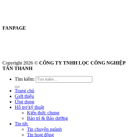
FANPAGE
Copyright 2026 ©
CÔNG TY TNHH LỌC CÔNG NGHIỆP
TÂN THANH
Tìm kiếm:
Trang chủ
Giới thiệu
Ứng dụng
Hỗ trợ kỹ thuật
Kiến thức chung
Bảo trì & Bảo dưỡng
Tin tức
Tin chuyên ngành
Tin hoạt động