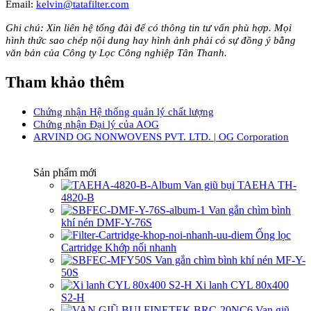
Email:
kelvin@tatafilter.com
Ghi chú: Xin liên hệ tổng đài để có thông tin tư vấn phù hợp. Mọi
hình thức sao chép nội dung hay hình ảnh phải có sự đồng ý bằng
văn bản của Công ty Lọc Công nghiệp Tân Thanh.
Tham khảo thêm
Chứng nhận Hệ thống quản lý chất lượng
Chứng nhận Đại lý của AOG
ARVIND OG NONWOVENS PVT. LTD. | OG Corporation
Sản phẩm mới
Van giũ bụi TAEHA TH-
4820-B
Van gắn chìm bình
khí nén DMF-Y-76S
Ống lọc
Cartridge Khớp nối nhanh
Van gắn chìm bình khí nén MF-Y-
50S
Xi lanh CYL 80x400
S2-H
Van giũ