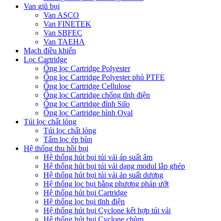
Van giũ bụi
Van ASCO
Van FINETEK
Van SBFEC
Van TAEHA
Mạch điều khiển
Lọc Cartridge
Ống lọc Cartridge Polyester
Ống lọc Cartridge Polyester phủ PTFE
Ống lọc Cartridge Cellulose
Ống lọc Cartridge chống tĩnh điện
Ống lọc Cartridge đỉnh Silo
Ống lọc Cartridge hình Oval
Túi lọc chất lỏng
Túi lọc chất lỏng
Tấm lọc ép bùn
Hệ thống thu hồi bụi
Hệ thống hút bụi túi vải áp suất âm
Hệ thống hút bụi túi vải dạng modul lắp ghép
Hệ thống hút bụi túi vải áp suất dương
Hệ thống lọc bụi bằng phương pháp ướt
Hệ thống hút bụi Cartridge
Hệ thống lọc bụi tĩnh điện
Hệ thống hút bụi Cyclone kết hợp túi vải
Hệ thống hút bụi Cyclone chùm