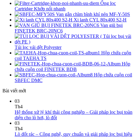
Ống lọc
Cartridge Khớp nối nhanh
Van gắn chìm bình khí nén MF-Y-50S
Xi lanh CYL 80x400 S2-H
Van giũ bụi
FINETEK BRC-20NC6
Túi lọc vải dệt Polyester
Hộp chứa cuộn
coil TAEHA TS
Hộp
chứa cuộn coil FINETEK BDB
Hộp chứa cuộn coil
SBFEC DMC
Bài viết mới
03
Th4
Hệ thống xử lý khí thải công nghiệp – Giải pháp lọc bụi toàn
diện cho lò hơi, lò đốt
03
Th4
Lò đốt rác – Công nghệ, quy chuẩn và giải pháp lọc bụi hiệu