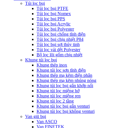
Túi lọc bụi
Túi lọc bụi PTFE
Túi lọc bụi Nomex
Túi lọc bụi PPS
Túi lọc bụi Acrylic
Túi lọc bụi Polyester
Túi lọc bụi chống tĩnh điện
Túi lọc bụi chịu nhiệt P84
Túi lọc bụi sợi thủy tinh
Túi lọc vải dệt Polyester
Bộ lọc lõi gốm chịu nhiệt
Khung túi lọc bụi
Khung thép inox
Khung túi lọc sơn tĩnh điện
Khung thép mạ kẽm điện phân
Khung thép mạ kẽm nhúng nóng
Khung túi lọc bụi gắn khớp nối
Khung túi lọc miệng hở
Khung túi lọc miệng ren
Khung túi lọc 2 tầng
Khung túi lọc bụi gắn venturi
Khung túi lọc bụi không venturi
Van giũ bụi
Van ASCO
Van FINETEK