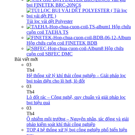
bụi FINETEK BRC-20NC6
Túi lọc vải dệt Polyester
Hộp chứa
cuộn coil TAEHA TS
Hộp chứa cuộn coil FINETEK BDB
Hộp chứa
cuộn coil SBFEC DMC
Bài viết mới
03
Th4
Hệ thống xử lý khí thải công nghiệp – Giải pháp lọc
bụi toàn diện cho lò hơi, lò đốt
03
Th4
Lò đốt rác – Công nghệ, quy chuẩn và giải pháp lọc
bụi hiệu quả
03
Th4
Ô nhiễm môi trường – Nguyên nhân, tác động và giải
pháp kiểm soát khí thải công nghiệp
TOP 4 hệ thống xử lý bụi công nghiệp phổ biến hiện