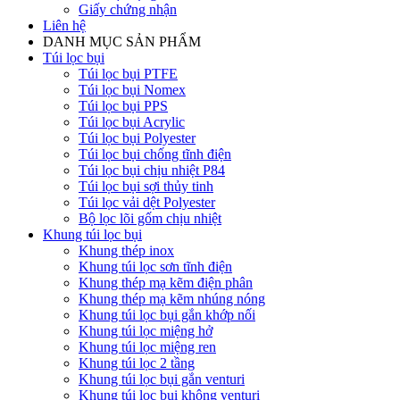
Giấy chứng nhận
Liên hệ
DANH MỤC SẢN PHẨM
Túi lọc bụi
Túi lọc bụi PTFE
Túi lọc bụi Nomex
Túi lọc bụi PPS
Túi lọc bụi Acrylic
Túi lọc bụi Polyester
Túi lọc bụi chống tĩnh điện
Túi lọc bụi chịu nhiệt P84
Túi lọc bụi sợi thủy tinh
Túi lọc vải dệt Polyester
Bộ lọc lõi gốm chịu nhiệt
Khung túi lọc bụi
Khung thép inox
Khung túi lọc sơn tĩnh điện
Khung thép mạ kẽm điện phân
Khung thép mạ kẽm nhúng nóng
Khung túi lọc bụi gắn khớp nối
Khung túi lọc miệng hở
Khung túi lọc miệng ren
Khung túi lọc 2 tầng
Khung túi lọc bụi gắn venturi
Khung túi lọc bụi không venturi