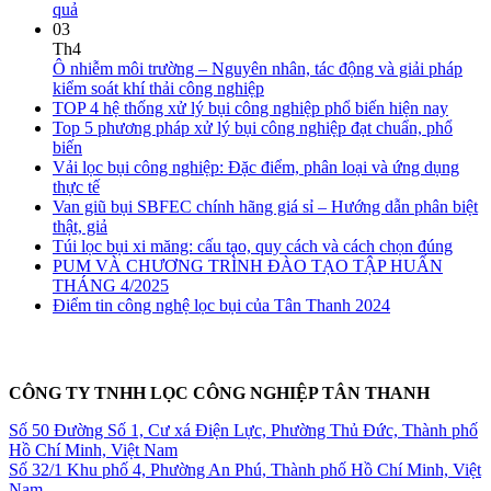
quả
03
Th4
Ô nhiễm môi trường – Nguyên nhân, tác động và giải pháp
kiểm soát khí thải công nghiệp
TOP 4 hệ thống xử lý bụi công nghiệp phổ biến hiện nay
Top 5 phương pháp xử lý bụi công nghiệp đạt chuẩn, phổ
biến
Vải lọc bụi công nghiệp: Đặc điểm, phân loại và ứng dụng
thực tế
Van giũ bụi SBFEC chính hãng giá sỉ – Hướng dẫn phân biệt
thật, giả
Túi lọc bụi xi măng: cấu tạo, quy cách và cách chọn đúng
PUM VÀ CHƯƠNG TRÌNH ĐÀO TẠO TẬP HUẤN
THÁNG 4/2025
Điểm tin công nghệ lọc bụi của Tân Thanh 2024
CÔNG TY TNHH LỌC CÔNG NGHIỆP TÂN THANH
Số 50 Đường Số 1, Cư xá Điện Lực, Phường Thủ Đức, Thành phố
Hồ Chí Minh, Việt Nam
Số 32/1 Khu phố 4, Phường An Phú, Thành phố Hồ Chí Minh, Việt
Nam