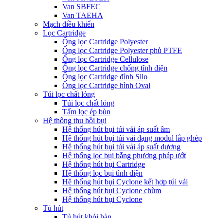
Van SBFEC
Van TAEHA
Mạch điều khiển
Lọc Cartridge
Ống lọc Cartridge Polyester
Ống lọc Cartridge Polyester phủ PTFE
Ống lọc Cartridge Cellulose
Ống lọc Cartridge chống tĩnh điện
Ống lọc Cartridge đỉnh Silo
Ống lọc Cartridge hình Oval
Túi lọc chất lỏng
Túi lọc chất lỏng
Tấm lọc ép bùn
Hệ thống thu hồi bụi
Hệ thống hút bụi túi vải áp suất âm
Hệ thống hút bụi túi vải dạng modul lắp ghép
Hệ thống hút bụi túi vải áp suất dương
Hệ thống lọc bụi bằng phương pháp ướt
Hệ thống hút bụi Cartridge
Hệ thống lọc bụi tĩnh điện
Hệ thống hút bụi Cyclone kết hợp túi vải
Hệ thống hút bụi Cyclone chùm
Hệ thống hút bụi Cyclone
Tủ hút
Tủ hút khói hàn