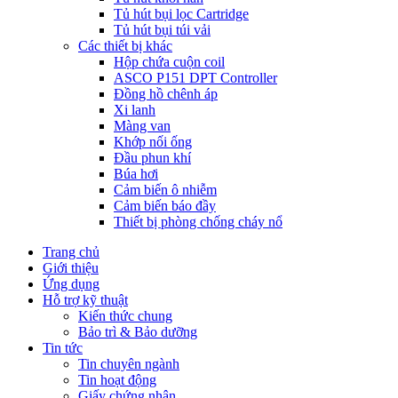
Tủ hút bụi lọc Cartridge
Tủ hút bụi túi vải
Các thiết bị khác
Hộp chứa cuộn coil
ASCO P151 DPT Controller
Đồng hồ chênh áp
Xi lanh
Màng van
Khớp nối ống
Đầu phun khí
Búa hơi
Cảm biến ô nhiễm
Cảm biến báo đầy
Thiết bị phòng chống cháy nổ
Trang chủ
Giới thiệu
Ứng dụng
Hỗ trợ kỹ thuật
Kiến thức chung
Bảo trì & Bảo dưỡng
Tin tức
Tin chuyên ngành
Tin hoạt động
Giấy chứng nhận