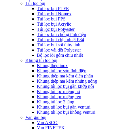
Túi lọc bụi
Túi lọc bụi PTFE
Túi lọc bụi Nomex
Túi lọc bụi PPS
Túi lọc bụi Acrylic
Túi lọc bụi Polyester
Túi lọc bụi chống tĩnh điện
Túi lọc bụi chịu nhiệt P84
Túi lọc bụi sợi thủy tinh
Túi lọc vải dệt Polyester
Bộ lọc lõi gốm chịu nhiệt
Khung túi lọc bụi
Khung thép inox
Khung túi lọc sơn tĩnh điện
Khung thép mạ kẽm điện phân
Khung thép mạ kẽm nhúng nóng
Khung túi lọc bụi gắn khớp nối
Khung túi lọc miệng hở
Khung túi lọc miệng ren
Khung túi lọc 2 tầng
Khung túi lọc bụi gắn venturi
Khung túi lọc bụi không venturi
Van giũ bụi
Van ASCO
Van FINETEK