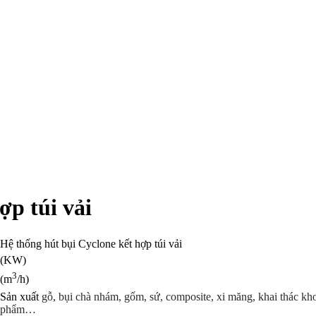
ợp túi vải
Hệ thống hút bụi Cyclone kết hợp túi vải
(KW)
3
(m
/h)
Sản xuất
gỗ, bụi chà nhám, gốm, sứ, composite, xi măng, khai thác kho
phẩm…