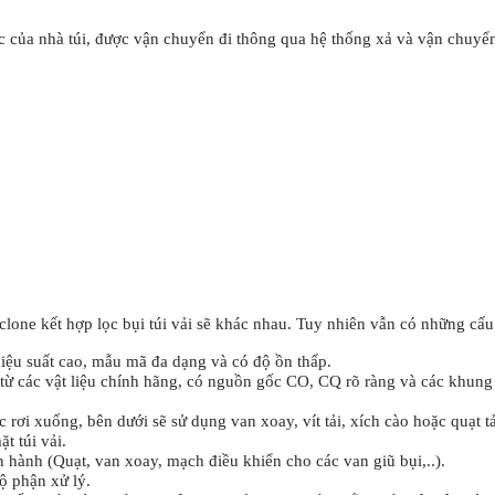
ọc của nhà túi, được vận chuyển đi thông qua hệ thống xả và vận chuyển
clone kết hợp lọc bụi túi vải sẽ khác nhau. Tuy nhiên vẫn có những cấu
hiệu suất cao, mẫu mã đa dạng và có độ ồn thấp.
g từ các vật liệu chính hãng, có nguồn gốc CO, CQ rõ ràng và các khun
rơi xuống, bên dưới sẽ sử dụng van xoay, vít tải, xích cào hoặc quạt tải
t túi vải.
 hành (Quạt, van xoay, mạch điều khiển cho các van giũ bụi,..).
ộ phận xử lý.