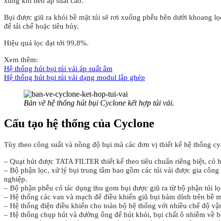
xung khí nén áp suất cao.
Bụi được giũ ra khỏi bề mặt túi sẽ rơi xuống phễu bên dưới khoang l
để tái chế hoặc tiêu hủy.
Hiệu quả lọc đạt tới 99,8%.
Xem thêm:
Hệ thống hút bụi túi vải áp suất âm
Hệ thống hút bụi túi vải dạng modul lắp ghép
Bản vẽ hệ thống hút bụi Cyclone kết hợp túi vải.
Cấu tạo hệ thống của Cyclone
Tùy theo công suất và nồng độ bụi mà các đơn vị thiết kế hệ thống cy
– Quạt hút được TATA FILTER thiết kế theo tiêu chuẩn riêng biệt, có 
– Bộ phận lọc, xử lý bụi trung tâm bao gồm các túi vải được gia côn
nghiệp.
– Bộ phận phễu có tác dụng thu gom bụi được giũ ra từ bộ phận túi lọc 
– Hệ thống các van và mạch để điều khiển giũ bụi bám dính trên bề mặ
– Hệ thống điện điều khiển cho toàn bộ hệ thống với nhiều chế độ vận
– Hệ thống chụp hút và đường ống để hút khói, bụi chất ô nhiễm về b