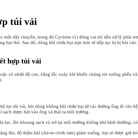
p túi vải
o một dây chuyền, trong đó Cyclone (1) đóng vai trò tiền xử lý phía trư
ng bụi thô. Sau đó, dòng khí chứa bụi mịn hơn sẽ tiếp tục bị bị hút vào
t hợp túi vải
 hoặc có nhiệt độ cao, bằng lốc xoáy khí khiến chúng rơi xuống phễu v
i.
u hệ lọc túi vải, hút dòng không khí chứa bụi từ các đường ống đi vào h
hí sạch được hút vào ống xả thải ra môi trường.
 bị lọc, lên khoang sạch và trở lại môi trường không khí bình thường, còn
g tăng lên, độ thấm khí (Air-to-cloth rate) giảm xuống, bụi sẽ được giũ