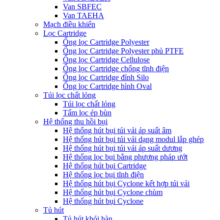
Van SBFEC
Van TAEHA
Mạch điều khiển
Lọc Cartridge
Ống lọc Cartridge Polyester
Ống lọc Cartridge Polyester phủ PTFE
Ống lọc Cartridge Cellulose
Ống lọc Cartridge chống tĩnh điện
Ống lọc Cartridge đỉnh Silo
Ống lọc Cartridge hình Oval
Túi lọc chất lỏng
Túi lọc chất lỏng
Tấm lọc ép bùn
Hệ thống thu hồi bụi
Hệ thống hút bụi túi vải áp suất âm
Hệ thống hút bụi túi vải dạng modul lắp ghép
Hệ thống hút bụi túi vải áp suất dương
Hệ thống lọc bụi bằng phương pháp ướt
Hệ thống hút bụi Cartridge
Hệ thống lọc bụi tĩnh điện
Hệ thống hút bụi Cyclone kết hợp túi vải
Hệ thống hút bụi Cyclone chùm
Hệ thống hút bụi Cyclone
Tủ hút
Tủ hút khói hàn