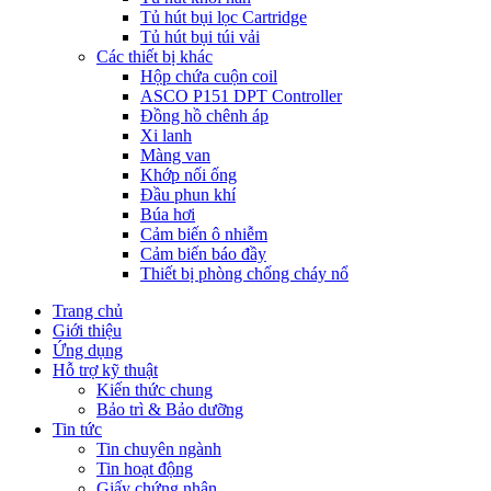
Tủ hút bụi lọc Cartridge
Tủ hút bụi túi vải
Các thiết bị khác
Hộp chứa cuộn coil
ASCO P151 DPT Controller
Đồng hồ chênh áp
Xi lanh
Màng van
Khớp nối ống
Đầu phun khí
Búa hơi
Cảm biến ô nhiễm
Cảm biến báo đầy
Thiết bị phòng chống cháy nổ
Trang chủ
Giới thiệu
Ứng dụng
Hỗ trợ kỹ thuật
Kiến thức chung
Bảo trì & Bảo dưỡng
Tin tức
Tin chuyên ngành
Tin hoạt động
Giấy chứng nhận