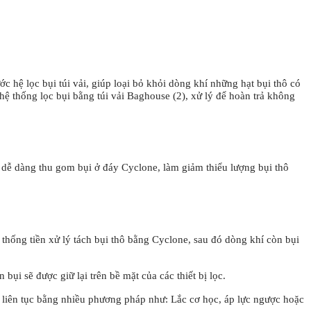
ớc hệ lọc bụi túi vải, giúp loại bỏ khỏi dòng khí những hạt bụi thô có
 hệ thống lọc bụi bằng túi vải Baghouse (2), xử lý để hoàn trả không
à dễ dàng thu gom bụi ở đáy Cyclone, làm giảm thiểu lượng bụi thô
ệ thống tiền xử lý tách bụi thô bằng Cyclone, sau đó dòng khí còn bụi
 bụi sẽ được giữ lại trên bề mặt của các thiết bị lọc.
 bỏ liên tục bằng nhiều phương pháp như: Lắc cơ học, áp lực ngược hoặc