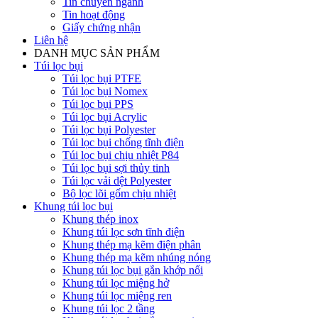
Tin chuyên ngành
Tin hoạt động
Giấy chứng nhận
Liên hệ
DANH MỤC SẢN PHẨM
Túi lọc bụi
Túi lọc bụi PTFE
Túi lọc bụi Nomex
Túi lọc bụi PPS
Túi lọc bụi Acrylic
Túi lọc bụi Polyester
Túi lọc bụi chống tĩnh điện
Túi lọc bụi chịu nhiệt P84
Túi lọc bụi sợi thủy tinh
Túi lọc vải dệt Polyester
Bộ lọc lõi gốm chịu nhiệt
Khung túi lọc bụi
Khung thép inox
Khung túi lọc sơn tĩnh điện
Khung thép mạ kẽm điện phân
Khung thép mạ kẽm nhúng nóng
Khung túi lọc bụi gắn khớp nối
Khung túi lọc miệng hở
Khung túi lọc miệng ren
Khung túi lọc 2 tầng