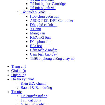
Tủ hút bụi lọc Cartridge
Tủ hút bụi túi vải
Các thiết bị khác
Hộp chứa cuộn coil
ASCO P151 DPT Controller
Đồng hồ chênh áp
Xi lanh
Màng van
Khớp nối ống
Đầu phun khí
Búa hơi
Cảm biến ô nhiễm
Cảm biến báo đầy
Thiết bị phòng chống cháy nổ
Trang chủ
Giới thiệu
Ứng dụng
Hỗ trợ kỹ thuật
Kiến thức chung
Bảo trì & Bảo dưỡng
Tin tức
Tin chuyên ngành
Tin hoạt động
Giấy chứng nhận