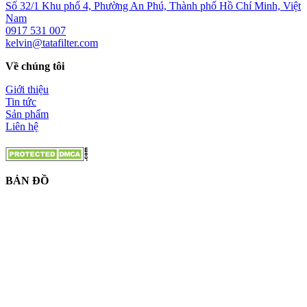
Số 32/1 Khu phố 4, Phường An Phú, Thành phố Hồ Chí Minh, Việt
Nam
0917 531 007
kelvin@tatafilter.com
Về chúng tôi
Giới thiệu
Tin tức
Sản phẩm
Liên hệ
BẢN ĐỒ