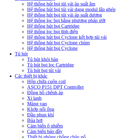
Hệ thống hút bụi túi vải áp suất âm
Hệ thống hút bụi túi vải dạng modul lắp ghép
Hệ thống hút bụi túi vải áp suất dương
Hệ thống lọc bụi bằng phương pháp ướt
Hệ thống hút bụi Cartridge
Hệ thống lọc bụi tĩnh điện
Hệ thống hút bụi Cyclone kết hợp túi vải
Hệ thống hút bụi Cyclone chùm
Hệ thống hút bụi Cyclone
Tủ hút
Tủ hút khói hàn
Tủ hút bụi lọc Cartridge
Tủ hút bụi túi vải
Các thiết bị khác
Hộp chứa cuộn coil
ASCO P151 DPT Controller
Đồng hồ chênh áp
Xi lanh
Màng van
Khớp nối ống
Đầu phun khí
Búa hơi
Cảm biến ô nhiễm
Cảm biến báo đầy
Thiết bị phòng chống cháy nổ