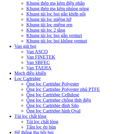
Khung thép mạ kẽm điện phân
Khung thép mạ kẽm nhúng nóng
Khung túi lọc bụi gắn khớp nối
Khung túi lọc miệng hở
Khung túi lọc miệng ren
Khung túi lọc 2 tầng
Khung túi lọc bụi gắn venturi
Khung túi lọc bụi không venturi
Van giũ bụi
Van ASCO
Van FINETEK
Van SBFEC
Van TAEHA
Mạch điều khiển
Lọc Cartridge
Ống lọc Cartridge Polyester
Ống lọc Cartridge Polyester phủ PTFE
Ống lọc Cartridge Cellulose
Ống lọc Cartridge chống tĩnh điện
Ống lọc Cartridge đỉnh Silo
Ống lọc Cartridge hình Oval
Túi lọc chất lỏng
Túi lọc chất lỏng
Tấm lọc ép bùn
Hệ thống thu hồi bụi