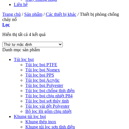
Liên hệ
Trang chủ
/
Sản phẩm
/
Các thiết bị khác
/
Thiết bị phòng chống
cháy nổ
Lọc
Hiển thị tất cả 4 kết quả
Danh mục sản phẩm
Túi lọc bụi
Túi lọc bụi PTFE
Túi lọc bụi Nomex
Túi lọc bụi PPS
Túi lọc bụi Acrylic
Túi lọc bụi Polyester
Túi lọc bụi chống tĩnh điện
Túi lọc bụi chịu nhiệt P84
Túi lọc bụi sợi thủy tinh
Túi lọc vải dệt Polyester
Bộ lọc lõi gốm chịu nhiệt
Khung túi lọc bụi
Khung thép inox
Khung túi lọc sơn tĩnh điện