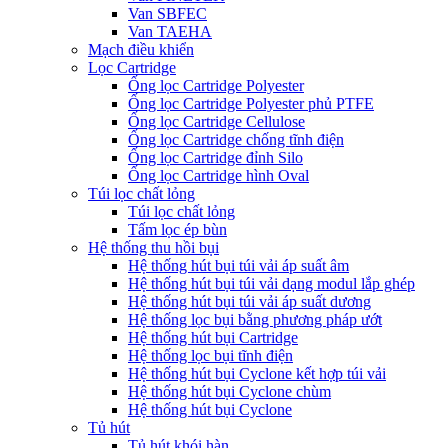
Van SBFEC
Van TAEHA
Mạch điều khiển
Lọc Cartridge
Ống lọc Cartridge Polyester
Ống lọc Cartridge Polyester phủ PTFE
Ống lọc Cartridge Cellulose
Ống lọc Cartridge chống tĩnh điện
Ống lọc Cartridge đỉnh Silo
Ống lọc Cartridge hình Oval
Túi lọc chất lỏng
Túi lọc chất lỏng
Tấm lọc ép bùn
Hệ thống thu hồi bụi
Hệ thống hút bụi túi vải áp suất âm
Hệ thống hút bụi túi vải dạng modul lắp ghép
Hệ thống hút bụi túi vải áp suất dương
Hệ thống lọc bụi bằng phương pháp ướt
Hệ thống hút bụi Cartridge
Hệ thống lọc bụi tĩnh điện
Hệ thống hút bụi Cyclone kết hợp túi vải
Hệ thống hút bụi Cyclone chùm
Hệ thống hút bụi Cyclone
Tủ hút
Tủ hút khói hàn