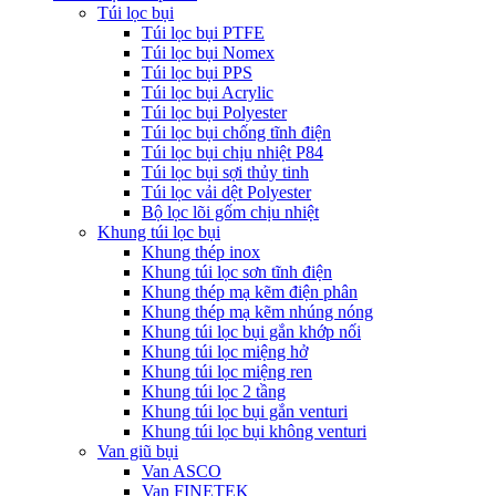
Túi lọc bụi
Túi lọc bụi PTFE
Túi lọc bụi Nomex
Túi lọc bụi PPS
Túi lọc bụi Acrylic
Túi lọc bụi Polyester
Túi lọc bụi chống tĩnh điện
Túi lọc bụi chịu nhiệt P84
Túi lọc bụi sợi thủy tinh
Túi lọc vải dệt Polyester
Bộ lọc lõi gốm chịu nhiệt
Khung túi lọc bụi
Khung thép inox
Khung túi lọc sơn tĩnh điện
Khung thép mạ kẽm điện phân
Khung thép mạ kẽm nhúng nóng
Khung túi lọc bụi gắn khớp nối
Khung túi lọc miệng hở
Khung túi lọc miệng ren
Khung túi lọc 2 tầng
Khung túi lọc bụi gắn venturi
Khung túi lọc bụi không venturi
Van giũ bụi
Van ASCO
Van FINETEK