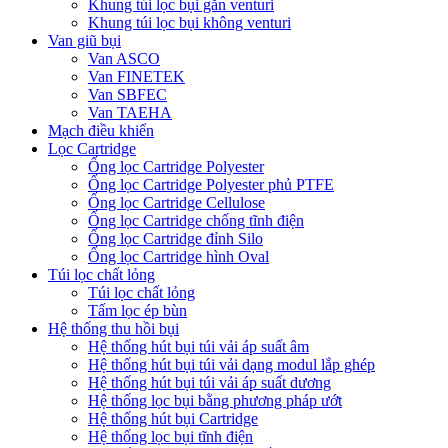
Khung túi lọc bụi gắn venturi
Khung túi lọc bụi không venturi
Van giũ bụi
Van ASCO
Van FINETEK
Van SBFEC
Van TAEHA
Mạch điều khiển
Lọc Cartridge
Ống lọc Cartridge Polyester
Ống lọc Cartridge Polyester phủ PTFE
Ống lọc Cartridge Cellulose
Ống lọc Cartridge chống tĩnh điện
Ống lọc Cartridge đỉnh Silo
Ống lọc Cartridge hình Oval
Túi lọc chất lỏng
Túi lọc chất lỏng
Tấm lọc ép bùn
Hệ thống thu hồi bụi
Hệ thống hút bụi túi vải áp suất âm
Hệ thống hút bụi túi vải dạng modul lắp ghép
Hệ thống hút bụi túi vải áp suất dương
Hệ thống lọc bụi bằng phương pháp ướt
Hệ thống hút bụi Cartridge
Hệ thống lọc bụi tĩnh điện