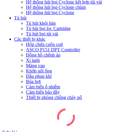
Hệ thống hút bụi Cyclone kết hợp túi vải
Hệ thống hút bụi Cyclone chùm
Hệ thống hút bụi Cyclone
Tủ hút
Tủ hút khói hàn
Tủ hút bụi lọc Cartridge
Tủ hút bụi túi vải
Các thiết bị khác
Hộp chứa cuộn coil
ASCO P151 DPT Controller
Đồng hồ chênh áp
Xi lanh
Màng van
Khớp nối ống
Đầu phun khí
Búa hơi
Cảm biến ô nhiễm
Cảm biến báo đầy
Thiết bị phòng chống cháy nổ