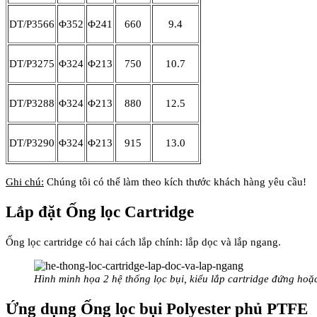
DT/P3566
Φ352
Φ241
660
9.4
DT/P3275
Φ324
Φ213
750
10.7
DT/P3288
Φ324
Φ213
880
12.5
DT/P3290
Φ324
Φ213
915
13.0
Ghi chú:
Chúng tôi có thể làm theo kích thước khách hàng yêu cầu!
Lắp đặt Ống lọc Cartridge
Ống lọc cartridge có hai cách lắp chính: lắp dọc và lắp ngang.
Hình minh họa 2 hệ thống lọc bụi, kiểu lắp cartridge đứng hoặ
Ứng dụng Ống lọc bụi Polyester phủ PTFE