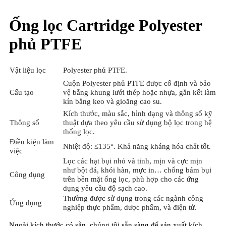
Ống lọc Cartridge Polyester
phủ PTFE
Vật liệu lọc
Polyester phủ PTFE.
Cuộn Polyester phủ PTFE được cố định và bảo
Cấu tạo
vệ bằng khung lưới thép hoặc nhựa, gắn kết làm
kín bằng keo và gioăng cao su.
Kích thước, màu sắc, hình dạng và thông số kỹ
Thông số
thuật dựa theo yêu cầu sử dụng bộ lọc trong hệ
thống lọc.
Điều kiện làm
Nhiệt độ: ≤135°. Khả năng kháng hóa chất tốt.
việc
Lọc các hạt bụi nhỏ và tinh, mịn và cực mịn
như bột đá, khói hàn, mực in… chống bám bụi
Công dụng
trên bền mặt ống lọc, phù hợp cho các ứng
dụng yêu cầu độ sạch cao.
Thường được sử dụng trong các ngành công
Ứng dụng
nghiệp thực phẩm, dược phẩm, và điện tử.
Ngoài kích thước có sẵn, chúng tôi sẵn sàng để sản xuất kích