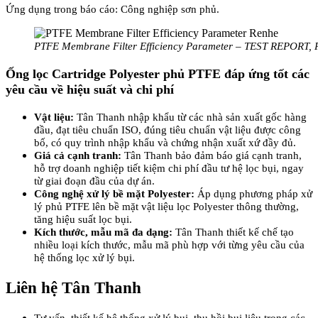
Ứng dụng trong báo cáo: Công nghiệp sơn phủ.
PTFE Membrane Filter Efficiency Parameter – TEST REPORT, P
Ống lọc Cartridge Polyester phủ PTFE đáp ứng tốt các
yêu cầu về hiệu suất và chi phí
Vật liệu:
Tân Thanh nhập khẩu từ các nhà sản xuất gốc hàng
đầu, đạt tiêu chuẩn ISO, đúng tiêu chuẩn vật liệu được công
bố, có quy trình nhập khẩu và chứng nhận xuất xứ đầy đủ.
Giá cả cạnh tranh:
Tân Thanh bảo đảm báo giá cạnh tranh,
hỗ trợ doanh nghiệp tiết kiệm chi phí đầu tư hệ lọc bụi, ngay
từ giai đoạn đầu của dự án.
Công nghệ xử lý bề mặt Polyester:
Áp dụng phương pháp xử
lý phủ PTFE lên bề mặt vật liệu lọc Polyester thông thường,
tăng hiệu suất lọc bụi.
Kích thước, mẫu mã đa dạng:
Tân Thanh thiết kế chế tạo
nhiều loại kích thước, mẫu mã phù hợp với từng yêu cầu của
hệ thống lọc xử lý bụi.
Liên hệ Tân Thanh
Tư vấn, thiết kế hệ thống xử lý bụi, thu hồi bụi liệu trong các