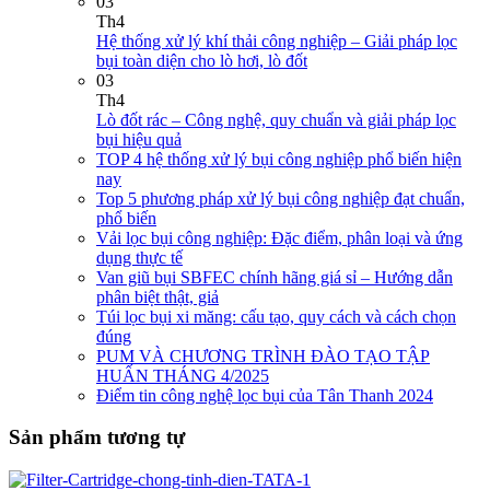
03
Th4
Hệ thống xử lý khí thải công nghiệp – Giải pháp lọc
bụi toàn diện cho lò hơi, lò đốt
03
Th4
Lò đốt rác – Công nghệ, quy chuẩn và giải pháp lọc
bụi hiệu quả
TOP 4 hệ thống xử lý bụi công nghiệp phổ biến hiện
nay
Top 5 phương pháp xử lý bụi công nghiệp đạt chuẩn,
phổ biến
Vải lọc bụi công nghiệp: Đặc điểm, phân loại và ứng
dụng thực tế
Van giũ bụi SBFEC chính hãng giá sỉ – Hướng dẫn
phân biệt thật, giả
Túi lọc bụi xi măng: cấu tạo, quy cách và cách chọn
đúng
PUM VÀ CHƯƠNG TRÌNH ĐÀO TẠO TẬP
HUẤN THÁNG 4/2025
Điểm tin công nghệ lọc bụi của Tân Thanh 2024
Sản phẩm tương tự