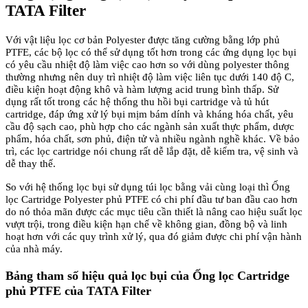
TATA Filter
Với vật liệu lọc cơ bản Polyester được tăng cường bằng lớp phủ
PTFE, các bộ lọc có thể sử dụng tốt hơn trong các ứng dụng lọc bụi
có yêu cầu nhiệt độ làm việc cao hơn so với dùng polyester thông
thường nhưng nên duy trì nhiệt độ làm việc liên tục dưới 140 độ C,
điều kiện hoạt động khô và hàm lượng acid trung bình thấp. Sử
dụng rất tốt trong các hệ thống thu hồi bụi cartridge và tủ hút
cartridge, đáp ứng xử lý bụi mịm bám dính và kháng hóa chất, yêu
cầu độ sạch cao, phù hợp cho các ngành sản xuất thực phẩm, dược
phẩm, hóa chất, sơn phủ, điện tử và nhiều ngành nghề khác. Về bảo
trì, các lọc cartridge nói chung rất dễ lắp đặt, dễ kiểm tra, vệ sinh và
dễ thay thế.
So với hệ thống lọc bụi sử dụng túi lọc bằng vải cùng loại thì Ống
lọc Cartridge Polyester phủ PTFE có chi phí đầu tư ban đầu cao hơn
do nó thỏa mãn được các mục tiêu cần thiết là nâng cao hiệu suất lọc
vượt trội, trong điều kiện hạn chế về không gian, đồng bộ và linh
hoạt hơn với các quy trình xử lý, qua đó giảm được chi phí vận hành
của nhà máy.
Bảng tham số hiệu quả lọc bụi của Ống lọc Cartridge
phủ PTFE của TATA Filter