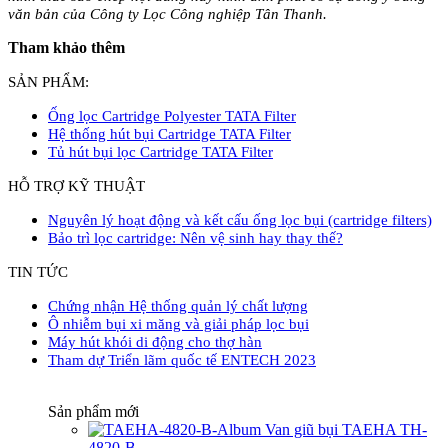
văn bản của Công ty Lọc Công nghiệp Tân Thanh.
Tham khảo thêm
SẢN PHẨM:
Ống lọc Cartridge Polyester TATA Filter
Hệ thống hút bụi Cartridge TATA Filter
Tủ hút bụi lọc Cartridge TATA Filter
HỖ TRỢ KỸ THUẬT
Nguyên lý hoạt động và kết cấu ống lọc bụi (cartridge filters)
Bảo trì lọc cartridge: Nên vệ sinh hay thay thế?
TIN TỨC
Chứng nhận Hệ thống quản lý chất lượng
Ô nhiễm bụi xi măng và giải pháp lọc bụi
Máy hút khói di động cho thợ hàn
Tham dự Triển lãm quốc tế ENTECH 2023
Sản phẩm mới
Van giũ bụi TAEHA TH-
4820-B