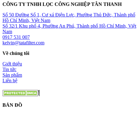
CÔNG TY TNHH LỌC CÔNG NGHIỆP TÂN THANH
Số 50 Đường Số 1, Cư xá Điện Lực, Phường Thủ Đức, Thành phố
Hồ Chí Minh, Việt Nam
Số 32/1 Khu phố 4, Phường An Phú, Thành phố Hồ Chí Minh, Việt
Nam
0917 531 007
kelvin@tatafilter.com
Về chúng tôi
Giới thiệu
Tin tức
Sản phẩm
Liên hệ
BẢN ĐỒ