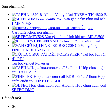
Sản phẩm mới
Van giũ bụi TAEHA TH-4820-B
Van gắn chìm bình khí nén
DMF-Y-76S
Ống lọc
Cartridge Khớp nối nhanh
Van gắn chìm bình khí nén MF-Y-50S
Xi lanh CYL 80x400 S2-H
Van giũ bụi
FINETEK BRC-20NC6
Túi lọc vải dệt Polyester
Hộp chứa cuộn
coil TAEHA TS
Hộp
chứa cuộn coil FINETEK BDB
Hộp chứa cuộn coil
SBFEC DMC
Bài viết mới
03