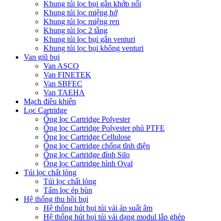
Khung túi lọc bụi gắn khớp nối
Khung túi lọc miệng hở
Khung túi lọc miệng ren
Khung túi lọc 2 tầng
Khung túi lọc bụi gắn venturi
Khung túi lọc bụi không venturi
Van giũ bụi
Van ASCO
Van FINETEK
Van SBFEC
Van TAEHA
Mạch điều khiển
Lọc Cartridge
Ống lọc Cartridge Polyester
Ống lọc Cartridge Polyester phủ PTFE
Ống lọc Cartridge Cellulose
Ống lọc Cartridge chống tĩnh điện
Ống lọc Cartridge đỉnh Silo
Ống lọc Cartridge hình Oval
Túi lọc chất lỏng
Túi lọc chất lỏng
Tấm lọc ép bùn
Hệ thống thu hồi bụi
Hệ thống hút bụi túi vải áp suất âm
Hệ thống hút bụi túi vải dạng modul lắp ghép