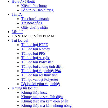
Hỗ trợ kỹ thuật
Kiến thức chung
Bảo trì & Bảo dưỡng
Tin tức
Tin chuyên ngành
Tin hoạt động
Giấy chứng nhận
Liên hệ
DANH MỤC SẢN PHẨM
Túi lọc bụi
Túi lọc bụi PTFE
Túi lọc bụi Nomex
Túi lọc bụi PPS
Túi lọc bụi Acrylic
Túi lọc bụi Polyester
Túi lọc bụi chống tĩnh điện
Túi lọc bụi chịu nhiệt P84
Túi lọc bụi sợi thủy tinh
Túi lọc vải dệt Polyester
Bộ lọc lõi gốm chịu nhiệt
Khung túi lọc bụi
Khung thép inox
Khung túi lọc sơn tĩnh điện
Khung thép mạ kẽm điện phân
Khung thép mạ kẽm nhúng nóng