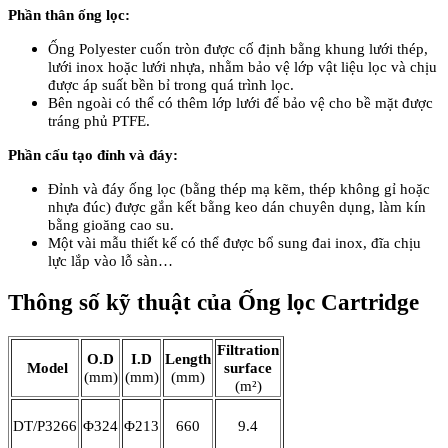
Phần thân ống lọc:
Ống Polyester cuốn tròn được cố định bằng khung lưới thép,
lưới inox hoặc lưới nhựa, nhằm bảo vệ lớp vật liệu lọc và chịu
được áp suất bền bỉ trong quá trình lọc.
Bên ngoài có thể có thêm lớp lưới để bảo vệ cho bề mặt được
tráng phủ PTFE.
Phần cấu tạo đỉnh và đáy:
Đỉnh và đáy ống lọc (bằng thép mạ kẽm, thép không gỉ hoặc
nhựa đúc) được gắn kết bằng keo dán chuyên dụng, làm kín
bằng gioăng cao su.
Một vài mẫu thiết kế có thể được bổ sung đai inox, đĩa chịu
lực lắp vào lỗ sàn…
Thông số kỹ thuật của Ống lọc Cartridge
Filtration
O.D
I.D
Length
Model
surface
(mm)
(mm)
(mm)
(m²)
DT/P3266
Φ324
Φ213
660
9.4