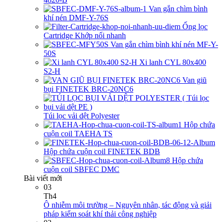
Van gắn chìm bình
khí nén DMF-Y-76S
Ống lọc
Cartridge Khớp nối nhanh
Van gắn chìm bình khí nén MF-Y-
50S
Xi lanh CYL 80x400
S2-H
Van giũ
bụi FINETEK BRC-20NC6
Túi lọc vải dệt Polyester
Hộp chứa
cuộn coil TAEHA TS
Hộp chứa cuộn coil FINETEK BDB
Hộp chứa
cuộn coil SBFEC DMC
Bài viết mới
03
Th4
Ô nhiễm môi trường – Nguyên nhân, tác động và giải
pháp kiểm soát khí thải công nghiệp