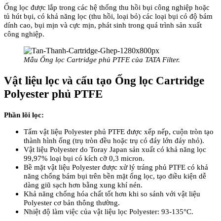
Ống lọc được lắp trong các hệ thống thu hồi bụi công nghiệp hoặc
tủ hút bụi, có khả năng lọc (thu hồi, loại bỏ) các loại bụi có độ bám
dính cao, bụi mịn và cực mịn, phát sinh trong quá trình sản xuất
công nghiệp.
Mẫu Ống lọc Cartridge phủ PTFE của TATA Filter.
Vật liệu lọc
v
à cấu tạo Ống lọc Cartridge
Polyester phủ PTFE
Phần lõi lọc:
Tấm vật liệu Polyester phủ PTFE được xếp nếp, cuộn tròn tạo
thành hình ống (trụ tròn đều hoặc trụ có đáy lớn đáy nhỏ).
Vật liệu Polyester do Toray Japan sản xuất có khả năng lọc
99,97% loại bụi có kích cỡ 0,3 micron.
Bề mặt vật liệu Polyester được xử lý tráng phủ PTFE có khả
năng chống bám bụi trên bền mặt ống lọc, tạo điều kiện dễ
dàng giũ sạch hơn bằng xung khí nén.
Khả năng chống hóa chất tốt hơn khi so sánh với vật liệu
Polyester cơ bản thông thường.
Nhiệt độ làm việc của vật liệu lọc Polyester: 93-135°C.