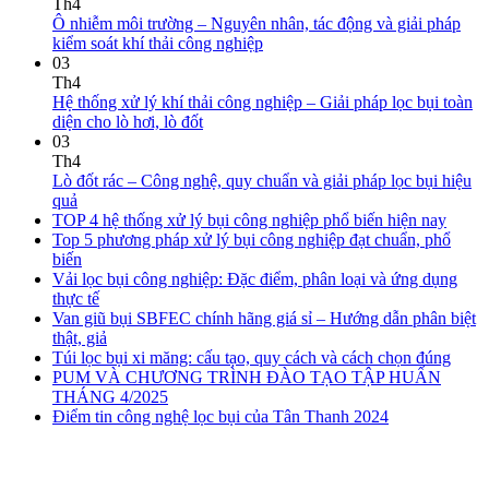
Th4
Ô nhiễm môi trường – Nguyên nhân, tác động và giải pháp
kiểm soát khí thải công nghiệp
03
Th4
Hệ thống xử lý khí thải công nghiệp – Giải pháp lọc bụi toàn
diện cho lò hơi, lò đốt
03
Th4
Lò đốt rác – Công nghệ, quy chuẩn và giải pháp lọc bụi hiệu
quả
TOP 4 hệ thống xử lý bụi công nghiệp phổ biến hiện nay
Top 5 phương pháp xử lý bụi công nghiệp đạt chuẩn, phổ
biến
Vải lọc bụi công nghiệp: Đặc điểm, phân loại và ứng dụng
thực tế
Van giũ bụi SBFEC chính hãng giá sỉ – Hướng dẫn phân biệt
thật, giả
Túi lọc bụi xi măng: cấu tạo, quy cách và cách chọn đúng
PUM VÀ CHƯƠNG TRÌNH ĐÀO TẠO TẬP HUẤN
THÁNG 4/2025
Điểm tin công nghệ lọc bụi của Tân Thanh 2024