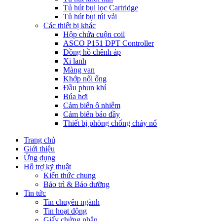
Tủ hút bụi lọc Cartridge
Tủ hút bụi túi vải
Các thiết bị khác
Hộp chứa cuộn coil
ASCO P151 DPT Controller
Đồng hồ chênh áp
Xi lanh
Màng van
Khớp nối ống
Đầu phun khí
Búa hơi
Cảm biến ô nhiễm
Cảm biến báo đầy
Thiết bị phòng chống cháy nổ
Trang chủ
Giới thiệu
Ứng dụng
Hỗ trợ kỹ thuật
Kiến thức chung
Bảo trì & Bảo dưỡng
Tin tức
Tin chuyên ngành
Tin hoạt động
Giấy chứng nhận