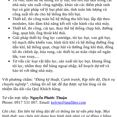
nhà máy sản xuất công nghiệp, khảo sát các điểm phát sinh
bụi và giải pháp xử lý bụi phát tán, tính toán lưu lượng và
công suất tối ưu cho hệ thống thu hồi bụi.
Thiết kế, thi công toàn bộ hệ thống thu hồi bụi, lắp đặt theo
modules, bảo đảm khả năng kết nối vận hành của nhà máy.
Thiết kế, thi công, cải tạo, thay thế hệ thống chụp hút, đường
ống, quạt hút, ống thoát khí thải.
Giải pháp thiết bị: ống lọc cartridge, túi lọc bụi, van giũ bụi,
bộ mạch điều khiển van, bình tích khí và hệ thống đường ống
dẫn khí, hệ thống quạt, chụp hút và đường ống khí thải, đồng
hồ đo chênh áp, búa rung, các thiết bị an toàn chặn nổ ngăn
lửa, van xoay,…
Tư vấn các loại vật liệu lọc, sản xuất túi lọc bụi, khung lồng
túi lọc, nhằm thay thế hàng ngoại nhập, kế hoạch dự trữ và
bảo trì với từng nhà máy.
Với phương châm:
“Đúng kỹ thuật, Cạnh tranh, Kịp tiến độ, Dịch vụ
chuyên nghiệp”
, chúng tôi nỗ lực để đạt được sự hài lòng và tín
nhiệm lâu dài của Quý Khách hàng.
Tư vấn trực tiếp:
Nguyễn Phước Thuận
Phone: 0917 531 007. Email:
kelvin@tatafilter.com
Ghi chú: Xin liên hệ tổng đài để có thông tin tư vấn phù hợp. Mọi
hình thức sao chép nội dung hay hình ảnh phải có sự đồng ý bằng