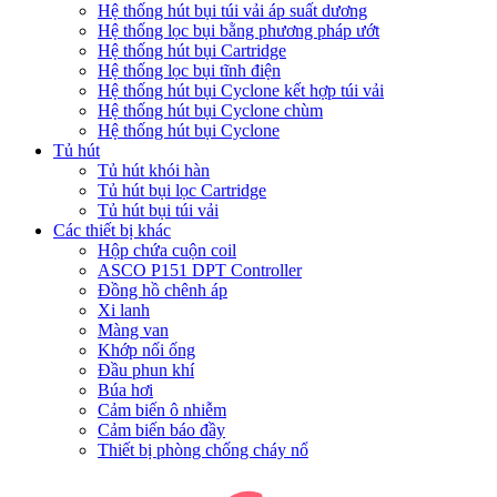
Hệ thống hút bụi túi vải áp suất dương
Hệ thống lọc bụi bằng phương pháp ướt
Hệ thống hút bụi Cartridge
Hệ thống lọc bụi tĩnh điện
Hệ thống hút bụi Cyclone kết hợp túi vải
Hệ thống hút bụi Cyclone chùm
Hệ thống hút bụi Cyclone
Tủ hút
Tủ hút khói hàn
Tủ hút bụi lọc Cartridge
Tủ hút bụi túi vải
Các thiết bị khác
Hộp chứa cuộn coil
ASCO P151 DPT Controller
Đồng hồ chênh áp
Xi lanh
Màng van
Khớp nối ống
Đầu phun khí
Búa hơi
Cảm biến ô nhiễm
Cảm biến báo đầy
Thiết bị phòng chống cháy nổ