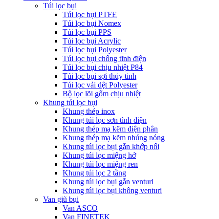
Túi lọc bụi
Túi lọc bụi PTFE
Túi lọc bụi Nomex
Túi lọc bụi PPS
Túi lọc bụi Acrylic
Túi lọc bụi Polyester
Túi lọc bụi chống tĩnh điện
Túi lọc bụi chịu nhiệt P84
Túi lọc bụi sợi thủy tinh
Túi lọc vải dệt Polyester
Bộ lọc lõi gốm chịu nhiệt
Khung túi lọc bụi
Khung thép inox
Khung túi lọc sơn tĩnh điện
Khung thép mạ kẽm điện phân
Khung thép mạ kẽm nhúng nóng
Khung túi lọc bụi gắn khớp nối
Khung túi lọc miệng hở
Khung túi lọc miệng ren
Khung túi lọc 2 tầng
Khung túi lọc bụi gắn venturi
Khung túi lọc bụi không venturi
Van giũ bụi
Van ASCO
Van FINETEK