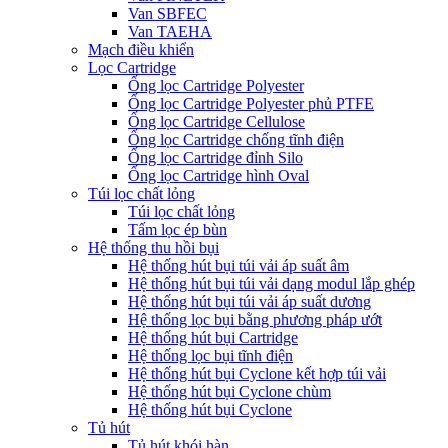
Van SBFEC
Van TAEHA
Mạch điều khiển
Lọc Cartridge
Ống lọc Cartridge Polyester
Ống lọc Cartridge Polyester phủ PTFE
Ống lọc Cartridge Cellulose
Ống lọc Cartridge chống tĩnh điện
Ống lọc Cartridge đỉnh Silo
Ống lọc Cartridge hình Oval
Túi lọc chất lỏng
Túi lọc chất lỏng
Tấm lọc ép bùn
Hệ thống thu hồi bụi
Hệ thống hút bụi túi vải áp suất âm
Hệ thống hút bụi túi vải dạng modul lắp ghép
Hệ thống hút bụi túi vải áp suất dương
Hệ thống lọc bụi bằng phương pháp ướt
Hệ thống hút bụi Cartridge
Hệ thống lọc bụi tĩnh điện
Hệ thống hút bụi Cyclone kết hợp túi vải
Hệ thống hút bụi Cyclone chùm
Hệ thống hút bụi Cyclone
Tủ hút
Tủ hút khói hàn