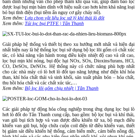
bám dính nhưng vẫn cho phép thấm khí qua vải, giúp đảm bảo lọc
được loại bụi mịn bám dính với hiệu suất cao hơn kèm khả năng loại
bỏ bụi tĩnh điện (bụi tiềm ẩn nguy cơ gây cháy nổ).
Xem thêm:
Lựa chọn vật liệu lọc xử lý khí thải lò đốt
Xem thêm:
Túi lọc bụi PTFE | Tân Thanh
Giải pháp hệ thống và thiết bị theo xu hướng mới nhất và hiện đại
nhất hiện nay là hệ thống lọc bụi sử dụng bộ lọc lõi gốm có chất xúc
tác, có khả năng vận hành trong điều kiện nhiệt độ cao và rất cao,
lọc bụi mịn khí nóng, bụi độc hại NOx, SOx, Dioxins/furans, HCl,
CO, DeSOx, DeNOx. Hệ thống này có chức năng phù hợp nhất
cho các nhà máy có lò hơi lò đốt tạo năng lượng như điện khí hóa
than, khí hóa chất thải và sinh khối, sản xuất phân bón – hóa chất,
thu hồi hóa chất và các chất xúc tác,…
Xem thêm:
Bộ lọc lõi gốm chịu nhiệt | Tân Thanh
Các giải pháp tự động hóa công nghiệp trong ứng dụng lọc bụi lò
hơi lò đốt do Tân Thanh cung cấp, bao gồm: bộ lọc bụi và khí thải,
van giũ bụi tích hợp và van được điều khiển từ xa, bộ mạch điều
khiển van giũ bụi, hộp chứa cuộn coil điện từ điều khiển van, thiết
bị giám sát điều khiển hệ thống, cảm biến mức, cảm biến nồng độ,
bình khí nén và các phụ kiện ống phân phối khí, vòi phun khí nén,