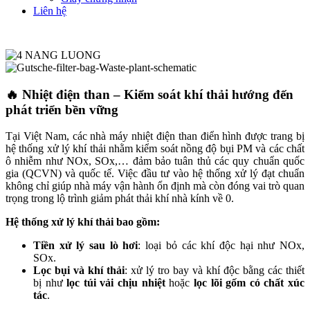
Liên hệ
🔥 Nhiệt điện than – Kiểm soát khí thải hướng đến
phát triển bền vững
Tại Việt Nam, các nhà máy nhiệt điện than điển hình được trang bị
hệ thống xử lý khí thải nhằm kiểm soát nồng độ bụi PM và các chất
ô nhiễm như NOx, SOx,… đảm bảo tuân thủ các quy chuẩn quốc
gia (QCVN) và quốc tế. Việc đầu tư vào hệ thống xử lý đạt chuẩn
không chỉ giúp nhà máy vận hành ổn định mà còn đóng vai trò quan
trọng trong lộ trình giảm phát thải khí nhà kính về 0.
Hệ thống xử lý khí thải bao gồm:
Tiền xử lý sau lò hơi
: loại bỏ các khí độc hại như NOx,
SOx.
Lọc bụi và khí thải
: xử lý tro bay và khí độc bằng các thiết
bị như
lọc túi vải chịu nhiệt
hoặc
lọc lõi gốm có chất xúc
tác
.