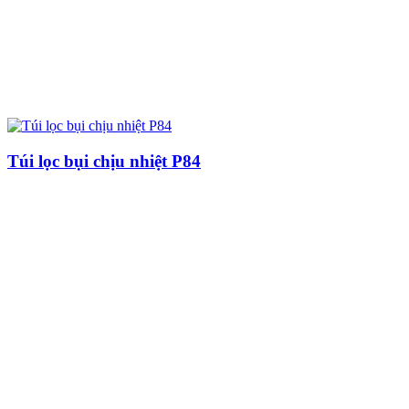
Túi lọc bụi chịu nhiệt P84