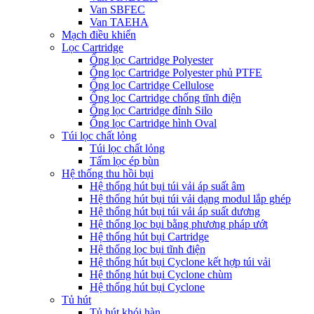
Van SBFEC
Van TAEHA
Mạch điều khiển
Lọc Cartridge
Ống lọc Cartridge Polyester
Ống lọc Cartridge Polyester phủ PTFE
Ống lọc Cartridge Cellulose
Ống lọc Cartridge chống tĩnh điện
Ống lọc Cartridge đỉnh Silo
Ống lọc Cartridge hình Oval
Túi lọc chất lỏng
Túi lọc chất lỏng
Tấm lọc ép bùn
Hệ thống thu hồi bụi
Hệ thống hút bụi túi vải áp suất âm
Hệ thống hút bụi túi vải dạng modul lắp ghép
Hệ thống hút bụi túi vải áp suất dương
Hệ thống lọc bụi bằng phương pháp ướt
Hệ thống hút bụi Cartridge
Hệ thống lọc bụi tĩnh điện
Hệ thống hút bụi Cyclone kết hợp túi vải
Hệ thống hút bụi Cyclone chùm
Hệ thống hút bụi Cyclone
Tủ hút
Tủ hút khói hàn