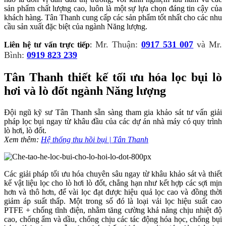
sản phẩm chất lượng cao, luôn là một sự lựa chọn đáng tin cậy của
khách hàng. Tân Thanh cung cấp các sản phẩm tốt nhất cho các nhu
cầu sản xuất đặc biệt của ngành Năng lượng.
Mr. Thuận:
0917 531 007
và Mr.
Liên hệ tư vấn trực tiếp
:
Bình:
0919 823 239
Tân Thanh thiết kế tối ưu hóa lọc bụi lò
hơi và lò đốt ngành Năng lượng
Đội ngũ kỹ sư Tân Thanh sẵn sàng tham gia khảo sát tư vấn giải
pháp lọc bụi ngay từ khâu đầu của các dự án nhà máy có quy trình
lò hơi, lò đốt.
Xem thêm:
Hệ thống thu hồi bụi | Tân Thanh
Các giải pháp tối ưu hóa chuyên sâu ngay từ khâu khảo sát và thiết
kế vật liệu lọc cho lò hơi lò đốt, chẳng hạn như kết hợp các sợi mịn
hơn và thô hơn, để vài lọc đạt được hiệu quả lọc cao và đồng thời
giảm áp suất thấp. Một trong số đó là loại vải lọc hiệu suất cao
PTFE + chống tĩnh điện, nhằm tăng cường khả năng chịu nhiệt độ
cao, chống ẩm và dầu, chống chịu các tác động hóa học, chống bụi