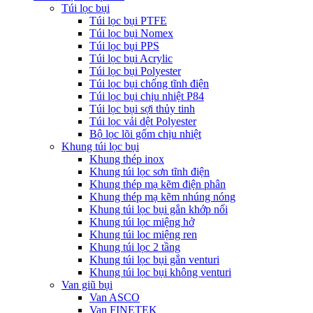
Túi lọc bụi
Túi lọc bụi PTFE
Túi lọc bụi Nomex
Túi lọc bụi PPS
Túi lọc bụi Acrylic
Túi lọc bụi Polyester
Túi lọc bụi chống tĩnh điện
Túi lọc bụi chịu nhiệt P84
Túi lọc bụi sợi thủy tinh
Túi lọc vải dệt Polyester
Bộ lọc lõi gốm chịu nhiệt
Khung túi lọc bụi
Khung thép inox
Khung túi lọc sơn tĩnh điện
Khung thép mạ kẽm điện phân
Khung thép mạ kẽm nhúng nóng
Khung túi lọc bụi gắn khớp nối
Khung túi lọc miệng hở
Khung túi lọc miệng ren
Khung túi lọc 2 tầng
Khung túi lọc bụi gắn venturi
Khung túi lọc bụi không venturi
Van giũ bụi
Van ASCO
Van FINETEK