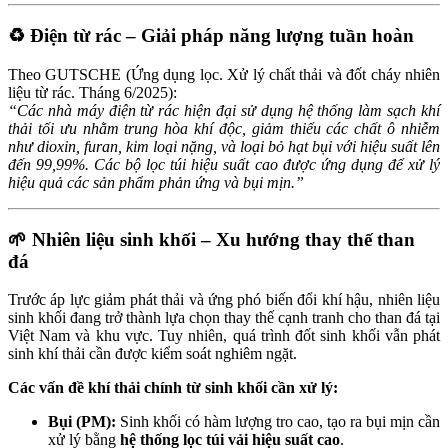
♻️ Điện từ rác – Giải pháp năng lượng tuần hoàn
Theo GUTSCHE (Ứng dụng lọc. Xử lý chất thải và đốt cháy nhiên
liệu từ rác. Tháng 6/2025):
“Các nhà máy điện từ rác hiện đại sử dụng hệ thống làm sạch khí
thải tối ưu nhằm trung hòa khí độc, giảm thiểu các chất ô nhiễm
như dioxin, furan, kim loại nặng, và loại bỏ hạt bụi với hiệu suất lên
đến 99,99%. Các bộ lọc túi hiệu suất cao được ứng dụng để xử lý
hiệu quả các sản phẩm phản ứng và bụi mịn.”
🌱 Nhiên liệu sinh khối – Xu hướng thay thế than
đá
Trước áp lực giảm phát thải và ứng phó biến đổi khí hậu, nhiên liệu
sinh khối đang trở thành lựa chọn thay thế cạnh tranh cho than đá tại
Việt Nam và khu vực. Tuy nhiên, quá trình đốt sinh khối vẫn phát
sinh khí thải cần được kiểm soát nghiêm ngặt.
Các vấn đề khí thải chính từ sinh khối cần xử lý:
Bụi (PM):
Sinh khối có hàm lượng tro cao, tạo ra bụi mịn cần
xử lý bằng
hệ thống lọc túi vải hiệu suất cao
.