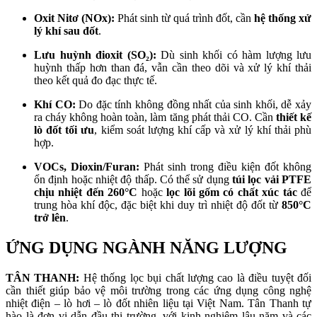
Oxit Nitơ (NOx):
Phát sinh từ quá trình đốt, cần
hệ thống xử
lý khí sau đốt
.
Lưu huỳnh đioxit (SO₂):
Dù sinh khối có hàm lượng lưu
huỳnh thấp hơn than đá, vẫn cần theo dõi và xử lý khí thải
theo kết quả đo đạc thực tế.
Khí CO:
Do đặc tính không đồng nhất của sinh khối, dễ xảy
ra cháy không hoàn toàn, làm tăng phát thải CO. Cần
thiết kế
lò đốt tối ưu
, kiểm soát lượng khí cấp và xử lý khí thải phù
hợp.
VOCs, Dioxin/Furan:
Phát sinh trong điều kiện đốt không
ổn định hoặc nhiệt độ thấp. Có thể sử dụng
túi lọc vải PTFE
chịu nhiệt đến 260°C
hoặc
lọc lõi gốm có chất xúc tác
để
trung hòa khí độc, đặc biệt khi duy trì nhiệt độ đốt từ
850°C
trở lên
.
ỨNG DỤNG NGÀNH NĂNG LƯỢNG
TÂN THANH:
Hệ thống lọc bụi chất lượng cao là điều tuyệt đối
cần thiết giúp bảo vệ môi trường trong các ứng dụng công nghệ
nhiệt điện – lò hơi – lò đốt nhiên liệu tại Việt Nam. Tân Thanh tự
hào là đơn vị dẫn đầu thị trường, với kinh nghiệm lâu năm và các