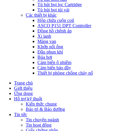
Tủ hút bụi lọc Cartridge
Tủ hút bụi túi vải
Các thiết bị khác
Hộp chứa cuộn coil
ASCO P151 DPT Controller
Đồng hồ chênh áp
Xi lanh
Màng van
Khớp nối ống
Đầu phun khí
Búa hơi
Cảm biến ô nhiễm
Cảm biến báo đầy
Thiết bị phòng chống cháy nổ
Trang chủ
Giới thiệu
Ứng dụng
Hỗ trợ kỹ thuật
Kiến thức chung
Bảo trì & Bảo dưỡng
Tin tức
Tin chuyên ngành
Tin hoạt động
Giấy chứng nhận