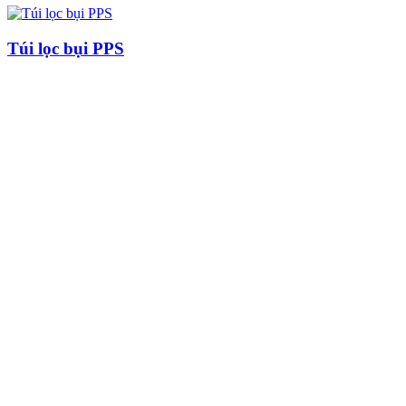
Túi lọc bụi PPS